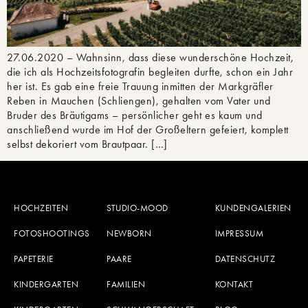
27.06.2020 – Wahnsinn, dass diese wunderschöne Hochzeit,
die ich als Hochzeitsfotografin begleiten durfte, schon ein Jahr
her ist. Es gab eine freie Trauung inmitten der Markgräfler
Reben in Mauchen (Schliengen), gehalten vom Vater und
Bruder des Bräutigams – persönlicher geht es kaum und
anschließend wurde im Hof der Großeltern gefeiert, komplett
selbst dekoriert vom Brautpaar. […]
HOCHZEITEN
STUDIO-MOOD
KUNDENGALERIEN
FOTOSHOOTINGS
NEWBORN
IMPRESSUM
PAPETERIE
PAARE
DATENSCHUTZ
KINDERGARTEN
FAMILIEN
KONTAKT